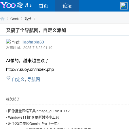
首页
论坛
Geek
站长
又搞了个导航网，自定义添加
jiaohaixia69
作者：
Yo
›
›
›
发布时间：2025-7-8 23:01:10
AI做的，越来越喜欢了
http://7.suoy.cn/index.php
自定义
,
导航网
相关帖子
o
•
图像批量压缩工具 rimage_gui v2.0.0.12
•
Windows11和10 更新暂停小工具
•
出个23年美区Gemini Pro（一年）