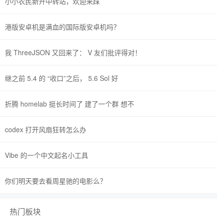
小小农民新开中转站，欢迎来踩
港版安卓机是满血的国际版安卓机吗？
我 ThreeJSON 又回来了： V 友们批评得对！
继之前 5.4 的 “收口”之后， 5.6 Sol 好
折腾 homelab 挺长时间了 建了一个群 想不
codex 打开风扇狂转怎么办
Vibe 的一个中文起名小工具
你们明天要去看周星驰的电影么？
热门板块