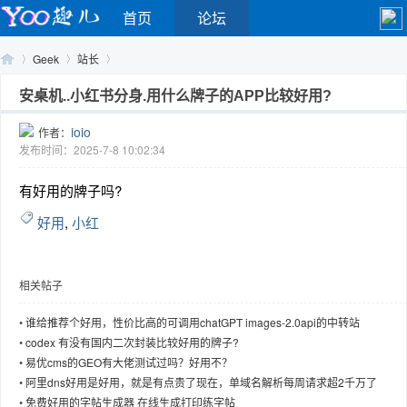
首页
论坛
Geek
站长
安桌机..小红书分身.用什么牌子的APP比较好用?
ioio
作者：
Yo
›
›
›
发布时间：2025-7-8 10:02:34
有好用的牌子吗?
好用
,
小红
相关帖子
o
•
谁给推荐个好用，性价比高的可调用chatGPT images-2.0api的中转站
•
codex 有没有国内二次封装比较好用的牌子?
•
易优cms的GEO有大佬测试过吗？好用不？
•
阿里dns好用是好用，就是有点贵了现在，单域名解析每周请求超2千万了
•
免费好用的字帖生成器 在线生成打印练字帖