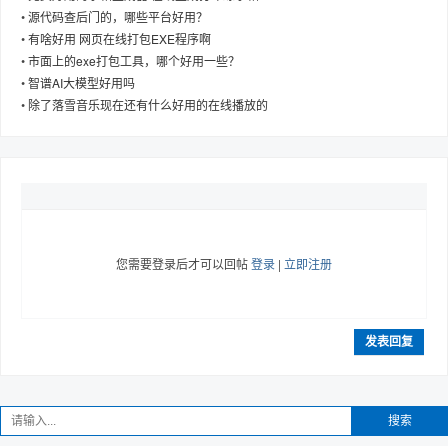
•
源代码查后门的，哪些平台好用？
•
有啥好用 网页在线打包EXE程序啊
•
市面上的exe打包工具，哪个好用一些？
•
智谱AI大模型好用吗
趣
•
除了落雪音乐现在还有什么好用的在线播放的
您需要登录后才可以回帖
登录
|
立即注册
儿
发表回复
搜索