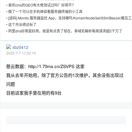
•
易优cms的GEO有大佬测试过吗？好用不？
•
做了一个可以在手机继续看服务器终端的小工具
•
[送码] Monito 服务器监控 App，支持哪吒/Komari/NodeGet/SSH/Bsezel/搬瓦工
•
这个月业绩达标了
趣
•
阿里dns好用是好用，就是有点贵了现在，单域名解析每周请求超2千万了
xbz0412
2025-7-7 17:02:15
慈云数据：http://1.70ms.cn/ZSVPS 这家
我从去年开始用，除了官方公告的1次维护，其余没有出现过
问题
儿
目前这家我手里在用的有9台