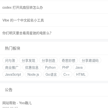
codex 打开风扇狂转怎么办
Vibe 的一个中文起名小工具
你们明天要去看周星驰的电影么？
热门板块
问与答
分享发现
分享创造
奇思妙想
分享邀请码
商业推广
优惠信息
Python
PHP
Java
JavaScript
Node.js
Go语言
C++
HTML
公告
网站帮助 - Yoo趣儿
2022-03-27