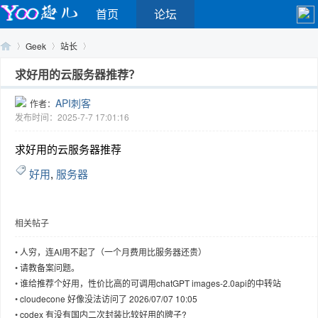
首页
论坛
Geek
站长
求好用的云服务器推荐？
API刺客
作者：
Yo
›
›
›
发布时间：2025-7-7 17:01:16
求好用的云服务器推荐
好用
,
服务器
相关帖子
o
•
人穷，连AI用不起了（一个月费用比服务器还贵）
•
请教备案问题。
•
谁给推荐个好用，性价比高的可调用chatGPT images-2.0api的中转站
•
cloudecone 好像没法访问了 2026/07/07 10:05
•
codex 有没有国内二次封装比较好用的牌子?