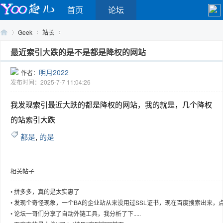
首页
论坛
Geek
站长
最近索引大跌的是不是都是降权的网站
明月2022
作者：
Yo
›
›
›
发布时间：2025-7-7 11:04:26
我发现索引最近大跌的都是降权的网站，我的就是，几个降权
的站索引大跌
都是
,
的是
相关帖子
o
•
拼多多，真的是太实惠了
•
发现个奇怪现象，一个BA的企业站从来没用过SSL证书，现在百度搜索出来，
的是...
•
论坛一哥们分享了自动外链工具，我分析了下.....