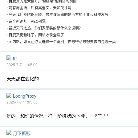
•
百度真的是大傻X了 “ai结果”跑到官网前面
•
前有周金涛，后有高善文，天妒英才啊
•
今天我们能吃饱穿暖，最应该感恩的是西方的工业和科技发展....
•
造个新词儿：AEO引擎
•
最近天气太热，你们家里装的是什么空调啊？
趣
•
百度又更新啥了，网站收录全没了
•
国内站，如果让你只选择一个类别，你最得意最想要做的是哪一类
ttjj
2025-7-7 11:05:09
天天都在变化的
儿
LoongProxy
2025-7-7 11:05:55
是的，和你的情况一样，阶梯状的下降，一泻千里
月下孤影.