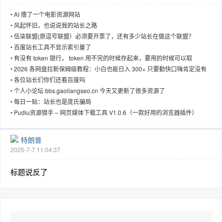
•
AI 撸了一个电影资源网站
•
风起怀旧，也说说我的站长之路
•
伍柒联盟(原逗号联盟）必须要开票了，还有多少站长在做这个联盟？
•
百度站长工具不显示索引量了
•
有没有 token 银行， token 用不完的时候存起来，要用的时候可以取
•
2026 各网盘拉新保姆级教程：小白也能日入 300+ 只要勤快口嗨肯定没有
•
各位站长们你们还看百度吗
•
个人小论坛 bbs.gaoliangseo.cn 今天又更新了很多资源了
•
每日一贴：站长也是庞氏骗局
•
Pudiu资源猎手 – 网页媒体下载工具 V1.0.6（一款好用的浏览器插件）
特朗普
2025-7-7 11:04:37
标题说反了