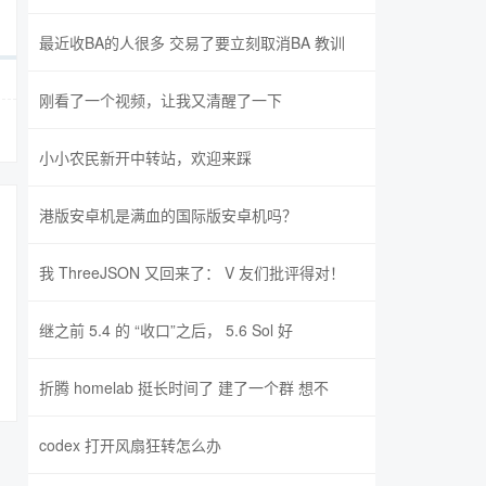
最近收BA的人很多 交易了要立刻取消BA 教训
刚看了一个视频，让我又清醒了一下
小小农民新开中转站，欢迎来踩
港版安卓机是满血的国际版安卓机吗？
我 ThreeJSON 又回来了： V 友们批评得对！
继之前 5.4 的 “收口”之后， 5.6 Sol 好
折腾 homelab 挺长时间了 建了一个群 想不
codex 打开风扇狂转怎么办