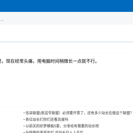
..
经，现在经常头痛，用电脑时间稍微长一点就不行。
。
•
伍柒联盟(原逗号联盟）必须要开票了，还有多少站长在做这个联盟
•
各位站长们你们还看百度吗
•
以前买的织梦模板5套，分享给有需要的站长吧
•
玩网盘的真是牛吖 这站长日入上千吖