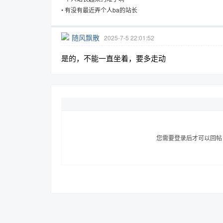
•
有没有最近弄个人ba的站长
随风飘散
2025-7-5 22:01:52
趣
是的，不能一直坐着，要多走动
您需要登录后才可以回
儿