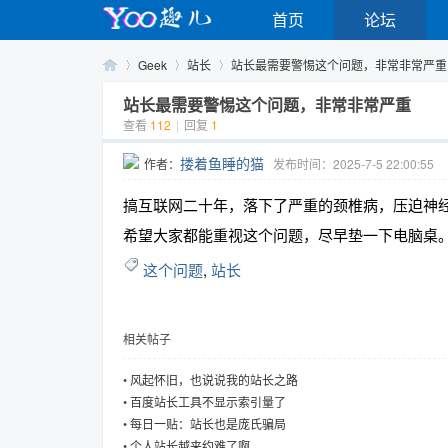
首页
论坛
Geek
站长
站长最需要警惕这个问题，非常非常严重 .
站长最需要警惕这个问题，非常非常严重
查看
112
|
回复
1
Yo
›
›
›
搂着鱼睡的猫
作者：
发布时间：2025-7-5 22:00:55
搞互联网二十年，落下了严重的颈椎病，压迫神
希望大家都能重视这个问题，尽早垫一下电脑桌
这个问题
,
站长
相关帖子
o
•
风起怀旧，也说说我的站长之路
•
百度站长工具不显示索引量了
•
每日一贴：站长也是庞氏骗局
•
个人站长越来约难了啊