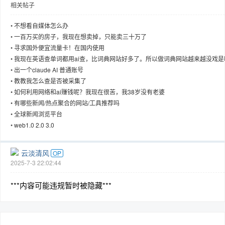
相关帖子
•
不想看自媒体怎么办
•
一百万买的房子，我现在想卖掉，只能卖三十万了
•
寻求国外便宜流量卡！在国内使用
趣
•
我现在英语查单词都用ai查，比词典网站好多了。所以做词典网站越来越没戏是
•
出一个claude AI 普通账号
•
教教我怎么查是否被采集了
•
如何利用网络和ai赚钱呢？我现在很苦，我38岁没有老婆
•
有哪些新闻/热点聚合的网站/工具推荐吗
•
全球新闻浏览平台
•
web1.0 2.0 3.0
儿
云淡清风
OP
2025-7-3 22:02:44
***内容可能违规暂时被隐藏***