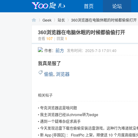
首页
论坛
Geek
站长
360浏览器在电脑休眠的时候都偷偷打开
360浏览器在电脑休眠的时候都偷偷打开
查看
107
|
回复
1
Yo
›
›
›
前方
作者：
发布时间：2025-7-3 17:01:40
我真是服了
偷偷
,
浏览器
相关帖子
o
•
夸克浏览器这是啥问题
•
我主浏览器已经从chrome转为edge
•
遇到一个疑难杂症求高手
•
今天发现迅雷下载也偷偷安装迅雷游戏，这种行为难道就没
报吗
•
新 App [非国区] ： FloatPic 上架，顺便送 10 个月度高级