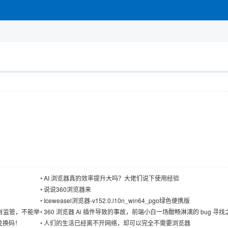
•
AI 浏览器真的效率提升大吗？大佬们说下使用经验
•
说说360浏览器来
•
Iceweasel浏览器-v152.0.l10n_win64_pgo绿色便携版
有监管，不能举
•
360 浏览器 Ai 插件导致的事故，前端小白一场酣畅淋漓的 bug 寻找
版兑换码！
•
人们的生活已经离不开网络，却可以完全不需要浏览器