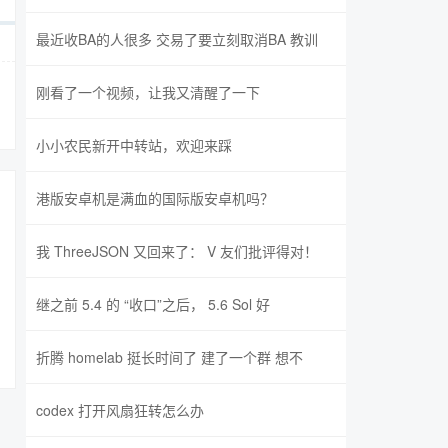
最近收BA的人很多 交易了要立刻取消BA 教训
刚看了一个视频，让我又清醒了一下
小小农民新开中转站，欢迎来踩
港版安卓机是满血的国际版安卓机吗？
我 ThreeJSON 又回来了： V 友们批评得对！
继之前 5.4 的 “收口”之后， 5.6 Sol 好
折腾 homelab 挺长时间了 建了一个群 想不
codex 打开风扇狂转怎么办