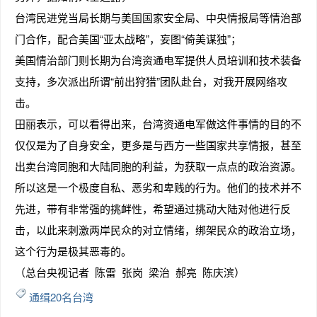
台湾民进党当局长期与美国国家安全局、中央情报局等情治部
门合作，配合美国“亚太战略”，妄图“倚美谋独”；
美国情治部门则长期为台湾资通电军提供人员培训和技术装备
支持，多次派出所谓“前出狩猎”团队赴台，对我开展网络攻
击。
田丽表示，可以看得出来，台湾资通电军做这件事情的目的不
仅仅是为了自身安全，更多是与西方一些国家共享情报，甚至
出卖台湾同胞和大陆同胞的利益，为获取一点点的政治资源。
所以这是一个极度自私、恶劣和卑贱的行为。他们的技术并不
先进，带有非常强的挑衅性，希望通过挑动大陆对他进行反
击，以此来刺激两岸民众的对立情绪，绑架民众的政治立场，
这个行为是极其恶毒的。
（总台央视记者 陈雷 张岗 梁治 郝亮 陈庆滨）
通缉20名台湾