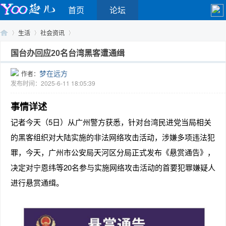
首页
论坛
生活
社会资讯
国台办回应20名台湾黑客遭通缉
梦在远方
作者：
Yo
›
›
›
发布时间：2025-6-11 18:05:39
事情详述
记者今天（5日）从广州警方获悉，针对台湾民进党当局相关
的黑客组织对大陆实施的非法网络攻击活动，涉嫌多项违法犯
罪，今天，广州市公安局天河区分局正式发布《悬赏通告》，
决定对宁恩纬等20名参与实施网络攻击活动的首要犯罪嫌疑人
o
进行悬赏通缉。