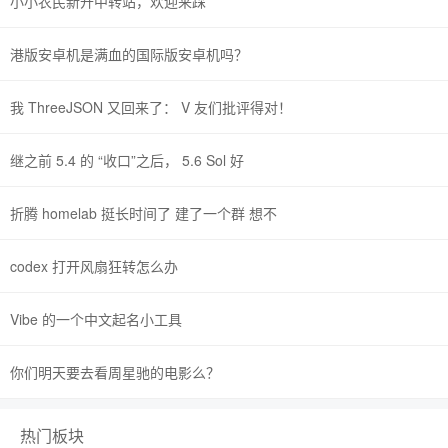
小小农民新开中转站，欢迎来踩
港版安卓机是满血的国际版安卓机吗？
我 ThreeJSON 又回来了： V 友们批评得对！
继之前 5.4 的 “收口”之后， 5.6 Sol 好
折腾 homelab 挺长时间了 建了一个群 想不
codex 打开风扇狂转怎么办
Vibe 的一个中文起名小工具
你们明天要去看周星驰的电影么？
热门板块