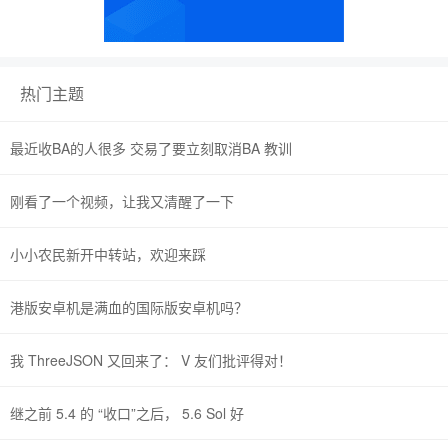
热门主题
最近收BA的人很多 交易了要立刻取消BA 教训
刚看了一个视频，让我又清醒了一下
小小农民新开中转站，欢迎来踩
港版安卓机是满血的国际版安卓机吗？
我 ThreeJSON 又回来了： V 友们批评得对！
继之前 5.4 的 “收口”之后， 5.6 Sol 好