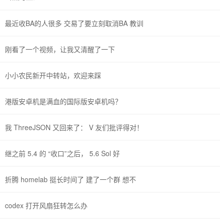
最近收BA的人很多 交易了要立刻取消BA 教训
刚看了一个视频，让我又清醒了一下
小小农民新开中转站，欢迎来踩
港版安卓机是满血的国际版安卓机吗？
我 ThreeJSON 又回来了： V 友们批评得对！
继之前 5.4 的 “收口”之后， 5.6 Sol 好
折腾 homelab 挺长时间了 建了一个群 想不
codex 打开风扇狂转怎么办