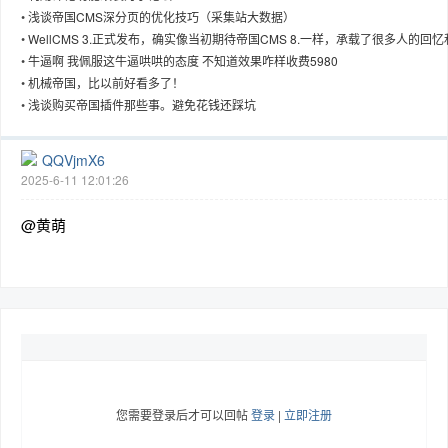
•
浅谈帝国CMS深分页的优化技巧（采集站大数据）
•
WellCMS 3.正式发布，确实像当初期待帝国CMS 8.一样，承载了很多人的回忆
情怀。
•
牛逼啊 我佩服这牛逼哄哄的态度 不知道效果咋样收费5980
•
机械帝国，比以前好看多了！
趣
•
浅谈购买帝国插件那些事。避免花钱还踩坑
QQVjmX6
2025-6-11 12:01:26
@黄萌
儿
您需要登录后才可以回帖
登录
|
立即注册