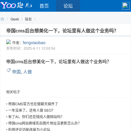
首页
论坛
Geek
站长
帝国cms后台想美化一下，论坛里有人做这个业务吗？
fengxiaobao
作者：
Yo
›
›
›
发布时间：2025-6-11 12:00:54
帝国cms后台想美化一下，论坛里有人做这个业务吗？
帝国
,
人做
相关帖子
o
•
帝国CMS官方也在做聊天插件了
•
一年没来了，还有人做 SEO？
•
有了AI，你们还花钱找人做网站吗？
•
帝国cms网站换域名后图片地址没更新怎么办？
•
利用评论功能改装为小论坛