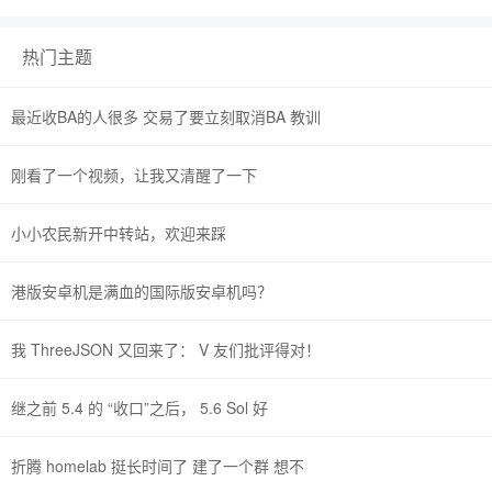
热门主题
最近收BA的人很多 交易了要立刻取消BA 教训
刚看了一个视频，让我又清醒了一下
小小农民新开中转站，欢迎来踩
港版安卓机是满血的国际版安卓机吗？
我 ThreeJSON 又回来了： V 友们批评得对！
继之前 5.4 的 “收口”之后， 5.6 Sol 好
折腾 homelab 挺长时间了 建了一个群 想不