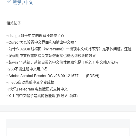
熊掌
,
中文
相关帖子
趣
•
chatgpt对于中文的理解还是差了点
•
Cursor怎么设置中文界面和AI输出中文呢？
•
为什么 ASCII 线框图（Wireframe）一出现中文就对不齐？是字体问题，还是
Unicode 字符宽度导致的？
•
发现用中文权重站给英文站做链接也能达到秒收的效果
•
装win 11系统，系统自带的中文简体体验包是干嘛的？中文输入法吗
•
260不能注册中文用户名
•
Adobe Acrobat Reader DC v26.001.21677——(PDF档)
•
metro启动菜单中文全变成框
•
[快讯] Telegram 电脑版正式支持中文
儿
•
X 上的中文帖子是真的低能啊(仅限 AI 领域)