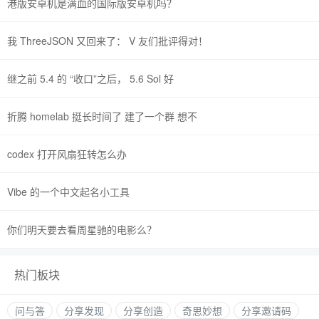
港版安卓机是满血的国际版安卓机吗？
我 ThreeJSON 又回来了： V 友们批评得对！
继之前 5.4 的 “收口”之后， 5.6 Sol 好
折腾 homelab 挺长时间了 建了一个群 想不
codex 打开风扇狂转怎么办
Vibe 的一个中文起名小工具
你们明天要去看周星驰的电影么？
热门板块
问与答
分享发现
分享创造
奇思妙想
分享邀请码