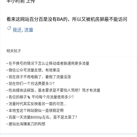
半小时前 上传
看来这网站百分百是没有BA的，所以又被机房屏蔽不能访问
我还
,
流量
趣
相关帖子
•
在不换号的情况下怎么让移动或者联通用更多流量
•
微信公众号流量反馈，有效果没
•
现在孩子不用电脑了，暑假了流量没涨
•
现在你们一个月话费要多少？
•
吃自媒体这碗饭，基本要求是不要怕人骂吧？骂才有流量
儿
•
各位的梯子🪜 平均每个月流量使用多少？
•
流量时代其实反映着另一面的可悲...
•
本地宝这个网站貌似一直很稳定啊
•
百度一天流量8000ip左右，是不是太菜了？
•
建站出海赚美刀的构想