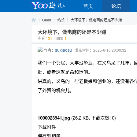
首页
论坛
Geek
站长
大环境下，做电商的还是不少赚
大环境下，做电商的还是不少赚
查看
131
|
回复
1
Yo
›
›
›
suxiaosu
作者：
发布时间：2025-6-10 20:00:32
我们一个邻居，大学没毕业，在义乌呆了几年，
批，或者这就是命和运吧。
讲真的，义乌的一些老板娘和创业的，还没有各
了外贸的机会儿。
o
1000023941.jpg
(26.2 KB, 下载次数: 0)
下载附件
保存到相册