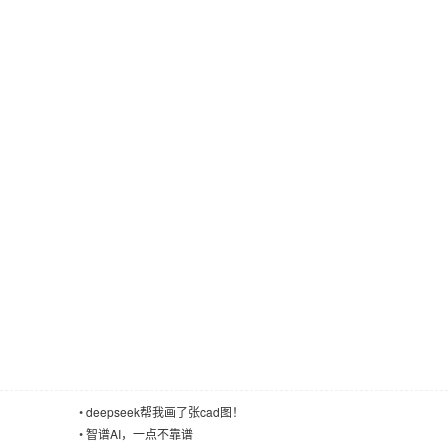
•
deepseek帮我画了张cad图！
•
智谱AI，一点不靠谱