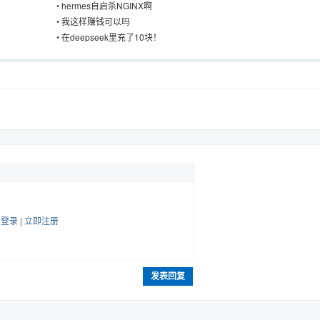
•
hermes自启杀NGINX啊
•
我这样赚钱可以吗
•
在deepseek里充了10块！
帖
登录
|
立即注册
发表回复