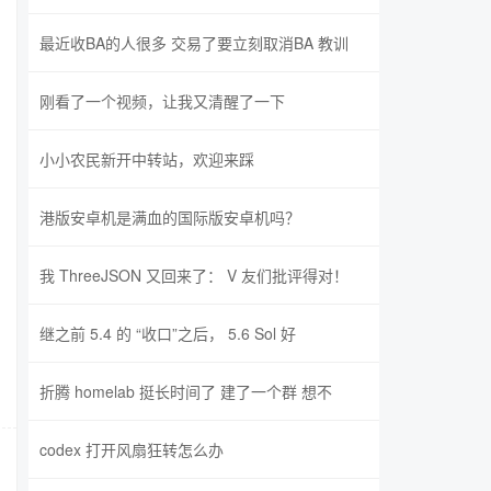
最近收BA的人很多 交易了要立刻取消BA 教训
刚看了一个视频，让我又清醒了一下
小小农民新开中转站，欢迎来踩
港版安卓机是满血的国际版安卓机吗？
我 ThreeJSON 又回来了： V 友们批评得对！
继之前 5.4 的 “收口”之后， 5.6 Sol 好
折腾 homelab 挺长时间了 建了一个群 想不
codex 打开风扇狂转怎么办