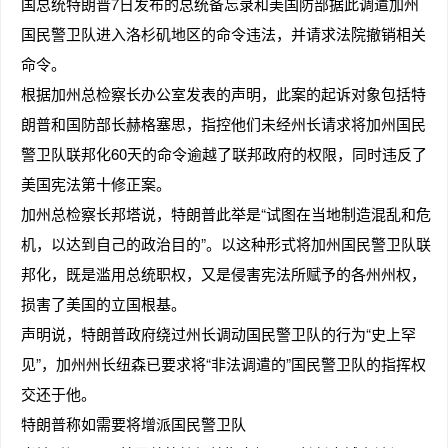
国总统特朗普7日发布的总统备忘录和美国防部据此调遣加州
国民警卫队进入洛杉矶地区的命令违法，并请求法院撤销相关
命令。
根据加州总检察长办公室发表的声明，此案的起诉对象包括特
趣
朗普和国防部长赫格塞思，指控他们未经州长请求将加州国民
警卫队联邦化60天的命令逾越了联邦政府的权限，同时违反了
美国宪法第十修正案。
加州总检察长邦塔说，特朗普此举是“试图在当地制造混乱和危
机，以达到自己的政治目的”。以这种形式将加州国民警卫队联
邦化，既是滥用总统职权，又是侵害宪法所赋予的各州州权，
儿
损害了美国的立国根基。
声明说，特朗普政府绕过州长调动国民警卫队的行为“史上罕
见”，加州州长纽森已要求将“非法调遣的”国民警卫队的指挥权
交还于他。
特朗普称如需要将增派国民警卫队