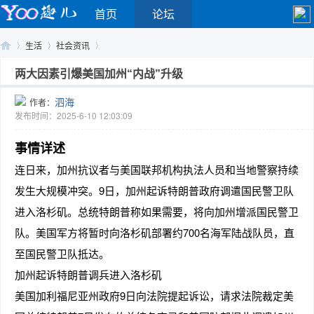
首页
论坛
生活
社会资讯
两大因素引爆美国加州“内战”升级
泗海
作者：
Yo
›
›
›
发布时间：2025-6-10 12:03:09
事情详述
连日来，加州抗议者与美国联邦机构执法人员和当地警察持续
发生大规模冲突。9日，加州起诉特朗普政府调遣国民警卫队
进入洛杉矶。总统特朗普称如果需要，将向加州增派国民警卫
队。美国军方将暂时向洛杉矶部署约700名海军陆战队员，直
o
至国民警卫队抵达。
加州起诉特朗普调兵进入洛杉矶
美国加利福尼亚州政府9日向法院提起诉讼，请求法院裁定美