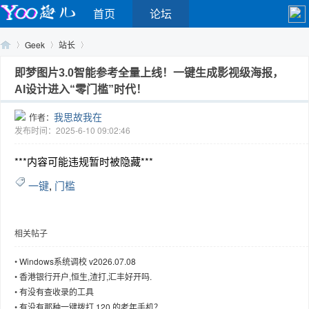
首页
论坛
Geek
站长
即梦图片3.0智能参考全量上线！一键生成影视级海报，
AI设计进入“零门槛”时代！
Yo
›
›
›
我思故我在
作者：
发布时间：2025-6-10 09:02:46
***内容可能违规暂时被隐藏***
一键
,
门槛
相关帖子
o
•
Windows系统调校 v2026.07.08
•
香港银行开户,恒生,渣打,汇丰好开吗.
•
有没有查收录的工具
•
有没有那种一键拨打 120 的老年手机？