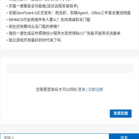
•
天猫一键重装全功能板(适合远程安装技术)
•
百度GenFlow4.0正式发布：把龙虾、剪辑Agent、Office三件套全塞进网盘
•
WHMCS代金券插件有人要么？支持满减和无门槛
•
现在还有腾讯云无门槛的券嘛?
趣
•
我的一键生成证件照微信小程序大家觉得贴小广告能不能带点流量来
•
独立游戏开发最好的时代来了吗
您需要登录后才可以回帖
登录
|
立即注册
儿
发表回复
搜索