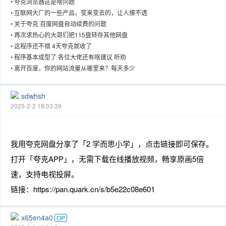
•
夸克浏览器这是啥问题
•
互联网大厂的一些产品，变来变去的，让人摸不透
•
关于夸克 百度网盘自动续费的问题
•
再次求热心的大哥们把115盘转存其他网盘
•
这程序还不错 4天夸克就收了
趣
•
程序基本成型了 各位大佬还有啥建议 听劝
•
离开百度，你的网站流量从哪里来？每天多少
sdwhsh
2025-2-2 18:03:39
我用夸克网盘分享了「2 学而思小学」，点击链接即可保存。
儿
打开「夸克APP」，无需下载在线播放视频，畅享原画5倍
速，支持电视投屏。
链接：https://pan.quark.cn/s/b5e22c08e601
x65en4a0
OP