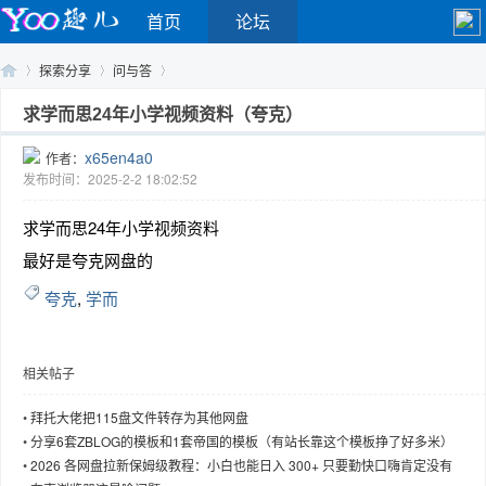
首页
论坛
探索分享
问与答
求学而思24年小学视频资料（夸克）
x65en4a0
作者：
Yo
›
›
›
发布时间：2025-2-2 18:02:52
求学而思24年小学视频资料
最好是夸克网盘的
夸克
,
学而
相关帖子
o
•
拜托大佬把115盘文件转存为其他网盘
•
分享6套ZBLOG的模板和1套帝国的模板（有站长靠这个模板挣了好多米）
•
2026 各网盘拉新保姆级教程：小白也能日入 300+ 只要勤快口嗨肯定没有