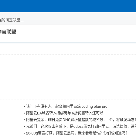
淘宝联盟 ...
淘宝联盟
•
请问下有没有人一起合租阿里百炼 coding plan pro
•
阿里云BA域名转入捆绑两年 6折优惠转入还可以
•
阿里云提示：昨日免费DNS解析量超额的域名数：1个，将触发动态
建议立即
•
兄弟们，这次攻击科普下，是ddoss带宽打到阿里云，清洗阔值，进
已，原理很简单
•
20-30g带宽打满，阿里云黑洞，我来看看是谁？你们想知道吗？