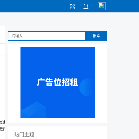


搜索
限速，
黑洞而
热门主题