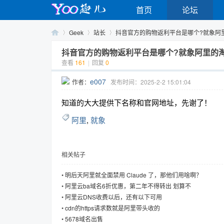
首页
论坛
Geek
站长
抖音官方的购物返利平台是哪个?就象阿里的
抖音官方的购物返利平台是哪个?就象阿里的
查看
161
|
回复
0
Yo
›
›
›
e007
作者：
发布时间：2025-2-2 15:01:04
知道的大大提供下名称和官网地址，先谢了！
阿里
,
就象
相关帖子
o
•
明后天阿里就全面禁用 Claude 了，那他们用啥啊？
•
阿里云ba域名6折优惠，第二年不得转出 划算不
•
阿里云DNS收费以后，还有以下可用
•
cdn的https请求数就是阿里带头收的
•
5678域名出售