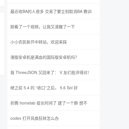
最近收BA的人很多 交易了要立刻取消BA 教训
刚看了一个视频，让我又清醒了一下
小小农民新开中转站，欢迎来踩
港版安卓机是满血的国际版安卓机吗？
我 ThreeJSON 又回来了： V 友们批评得对！
继之前 5.4 的 “收口”之后， 5.6 Sol 好
折腾 homelab 挺长时间了 建了一个群 想不
codex 打开风扇狂转怎么办