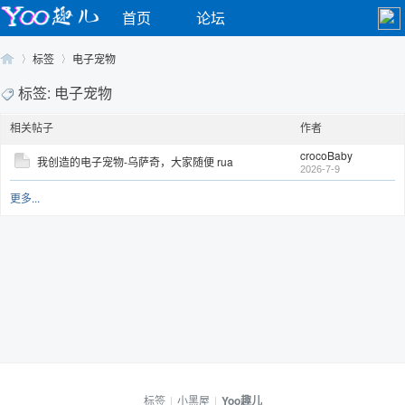
首页
论坛
标签
电子宠物
标签: 电子宠物
相关帖子
作者
Yo
›
›
crocoBaby
我创造的电子宠物-乌萨奇，大家随便 rua
2026-7-9
更多...
o
标签
|
小黑屋
|
Yoo趣儿