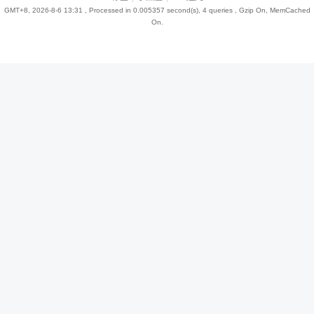
GMT+8, 2026-8-6 13:31
, Processed in 0.005357 second(s), 4 queries , Gzip On, MemCached
On.
趣
儿