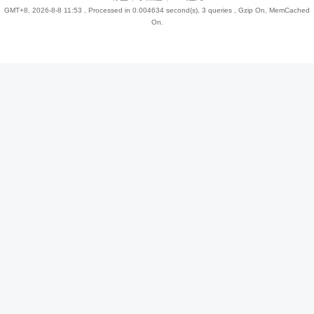
GMT+8, 2026-8-8 11:53
, Processed in 0.004634 second(s), 3 queries , Gzip On, MemCached
On.
趣
儿