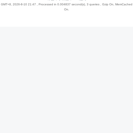
GMT+8, 2026-8-10 21:47
, Processed in 0.004837 second(s), 3 queries , Gzip On, MemCached
On.
趣
儿