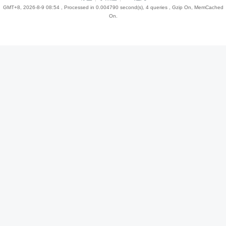
GMT+8, 2026-8-9 08:54
, Processed in 0.004790 second(s), 4 queries , Gzip On, MemCached
On.
趣
儿