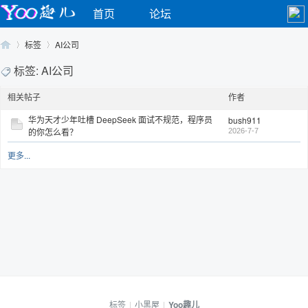
首页
论坛
标签
AI公司
标签: AI公司
相关帖子
作者
Yo
›
›
华为天才少年吐槽 DeepSeek 面试不规范，程序员
bush911
的你怎么看？
2026-7-7
更多...
o
标签
|
小黑屋
|
Yoo趣儿