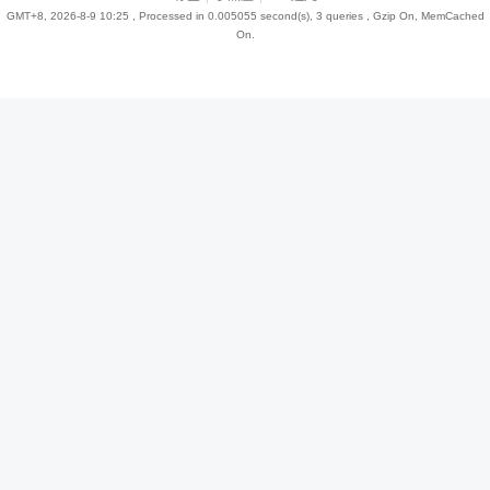
GMT+8, 2026-8-9 10:25
, Processed in 0.005055 second(s), 3 queries , Gzip On, MemCached
On.
趣
儿