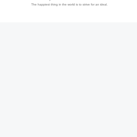
The happiest thing in the world is to strive for an ideal.
趣
儿