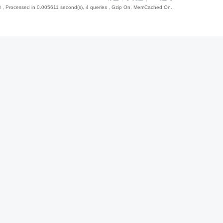
8
, Processed in 0.005611 second(s), 4 queries , Gzip On, MemCached On.