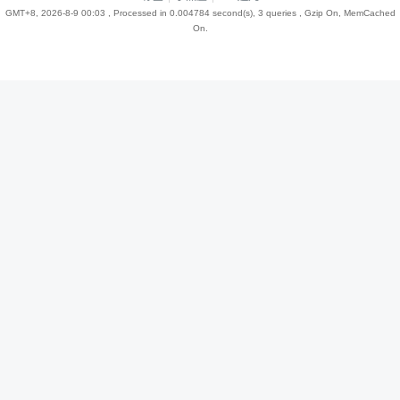
GMT+8, 2026-8-9 00:03
, Processed in 0.004784 second(s), 3 queries , Gzip On, MemCached
On.
趣
儿