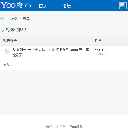
首页
论坛
标签
爆单
标签: 爆单
相关帖子
作者
Yo
›
›
[从零到一] 一个小尝试，在小红书赚到 3000 元，实
coala
战分享
2026-7-6
更多...
o
标签
|
小黑屋
|
Yoo趣儿