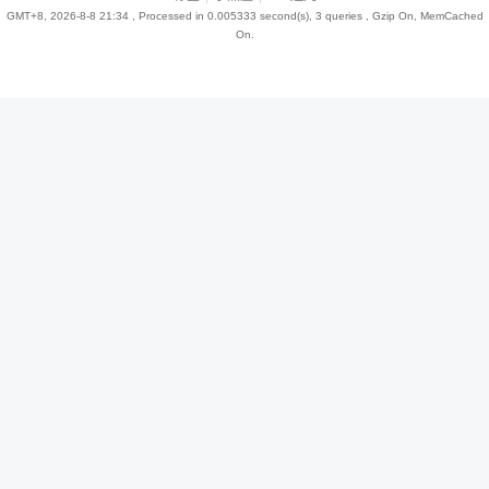
GMT+8, 2026-8-8 21:34
, Processed in 0.005333 second(s), 3 queries , Gzip On, MemCached
On.
趣
儿