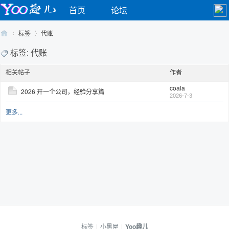
首页
论坛
标签
代账
标签: 代账
相关帖子
作者
Yo
›
›
coala
2026 开一个公司，经验分享篇
2026-7-3
更多...
o
标签
|
小黑屋
|
Yoo趣儿