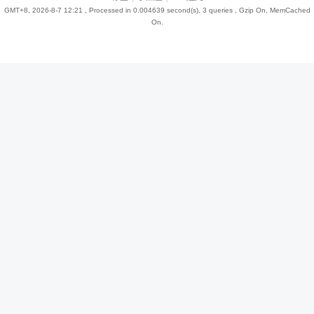
GMT+8, 2026-8-7 12:21
, Processed in 0.004639 second(s), 3 queries , Gzip On, MemCached
On.
趣
儿