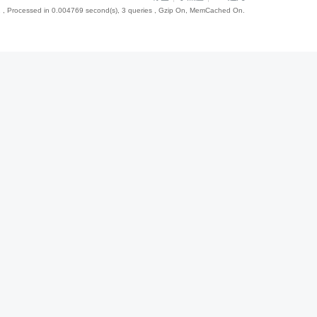
2
, Processed in 0.004769 second(s), 3 queries , Gzip On, MemCached On.