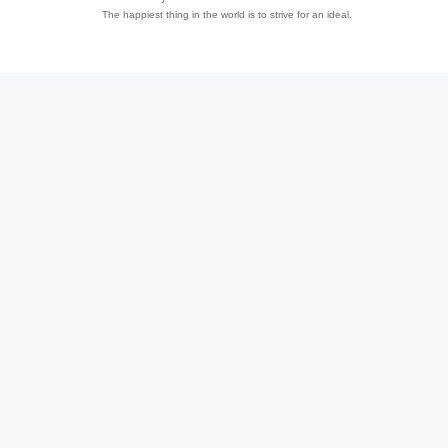
The happiest thing in the world is to strive for an ideal.
趣
儿