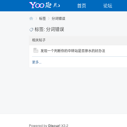
首页
论坛
标签
分词错误
标签: 分词错误
相关帖子
Yo
›
›
发现一个判断你的中转站是否掺水的好办法
更多...
o
Powered by
Discuz!
X3.2