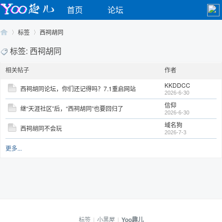
首页
论坛
标签
西祠胡同
标签: 西祠胡同
相关帖子
作者
Yo
›
›
KKDDCC
西祠胡同论坛，你们还记得吗？7.1重启网站
2026-6-30
信仰
继“天涯社区”后，“西祠胡同”也要回归了
2026-6-30
域名狗
西祠胡同不会玩
2026-7-3
更多...
o
标签
|
小黑屋
|
Yoo趣儿