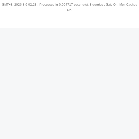
GMT+8, 2026-8-9 02:23
, Processed in 0.004717 second(s), 3 queries , Gzip On, MemCached
On.
趣
儿