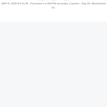
GMT+8, 2026-8-8 21:49
, Processed in 0.004708 second(s), 3 queries , Gzip On, MemCached
On.
趣
儿