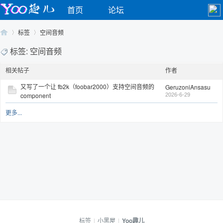
首页
论坛
标签
空间音频
标签: 空间音频
相关帖子
作者
Yo
›
›
又写了一个让 fb2k（foobar2000）支持空间音频的
GeruzoniAnsasu
component
2026-6-29
更多...
o
标签
|
小黑屋
|
Yoo趣儿