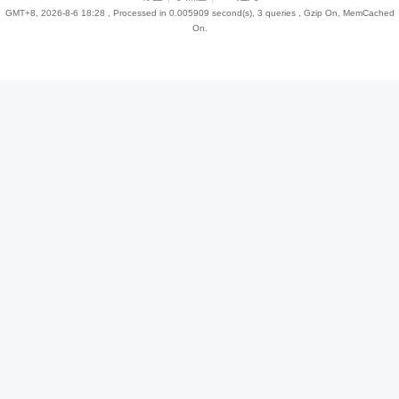
GMT+8, 2026-8-6 18:28
, Processed in 0.005909 second(s), 3 queries , Gzip On, MemCached
On.
趣
儿