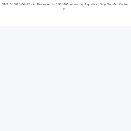
GMT+8, 2026-8-6 13:42
, Processed in 0.005495 second(s), 4 queries , Gzip On, MemCached
On.
趣
儿