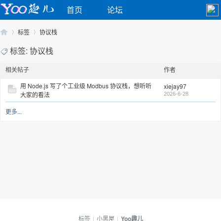
首页
论坛
标签
协议栈
标签: 协议栈
相关帖子
作者
Yo
›
›
用 Node.js 写了个工业级 Modbus 协议栈，想听听
xiejay97
大家的看法
2026-6-28
更多...
o
标签
|
小黑屋
|
Yoo趣儿