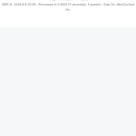
GMT+8, 2026-8-9 20:00
, Processed in 0.005173 second(s), 4 queries , Gzip On, MemCached
On.
趣
儿