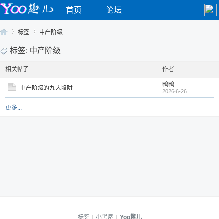
首页
论坛
标签
中产阶级
标签: 中产阶级
相关帖子
作者
Yo
›
›
鸭鸭
中产阶级的九大陷阱
2026-6-26
更多...
o
标签
|
小黑屋
|
Yoo趣儿