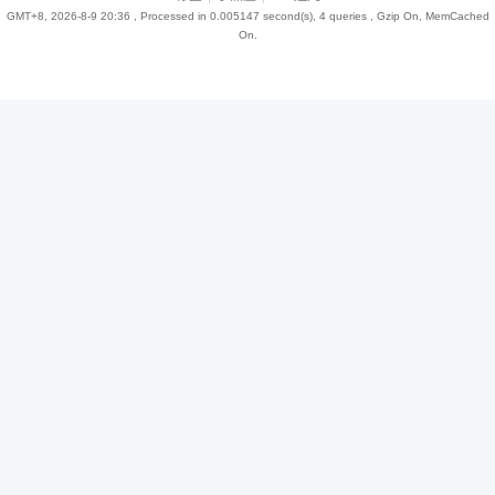
GMT+8, 2026-8-9 20:36
, Processed in 0.005147 second(s), 4 queries , Gzip On, MemCached
On.
趣
儿