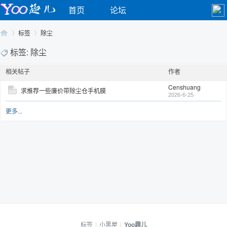
首页
论坛
标签
除尘
标签: 除尘
相关帖子
作者
Yo
›
›
Censhuang
求推荐一些廉价带除尘仓手机膜
2026-6-25
更多...
o
标签
|
小黑屋
|
Yoo趣儿