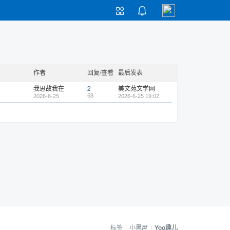


作者
回复/查看
最后发表
我思故我在
2
美文苑文学网
68
2026-6-25
2026-6-25 19:02
标签
|
小黑屋
|
Yoo趣儿