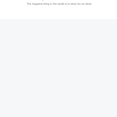
The happiest thing in the world is to strive for an ideal.
趣
儿