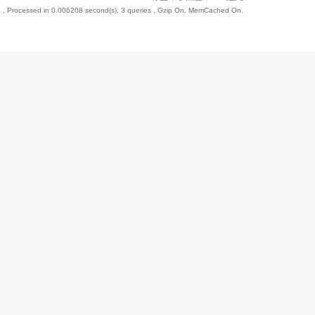
2
, Processed in 0.006208 second(s), 3 queries , Gzip On, MemCached On.