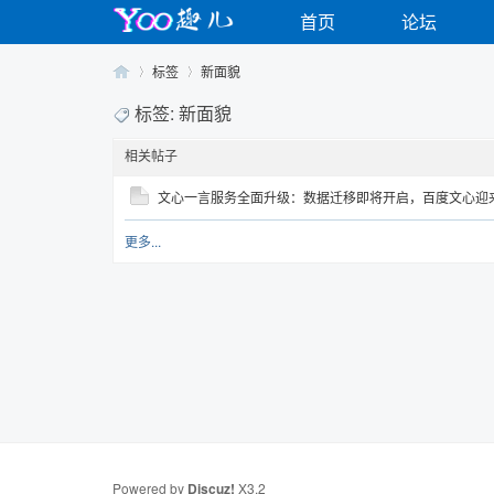
首页
论坛
标签
新面貌
标签: 新面貌
相关帖子
Yo
›
›
文心一言服务全面升级：数据迁移即将开启，百度文心迎
更多...
o
Powered by
Discuz!
X3.2