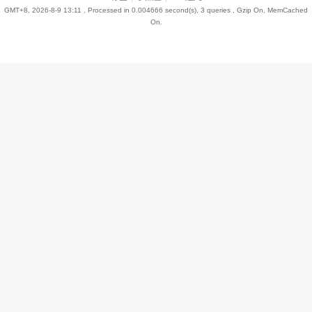
GMT+8, 2026-8-9 13:11
, Processed in 0.004666 second(s), 3 queries , Gzip On, MemCached
On.
趣
儿