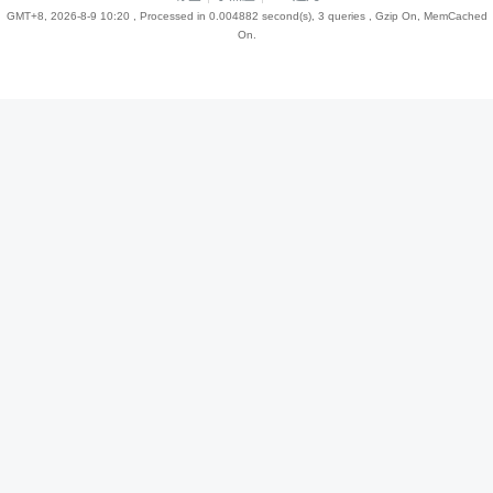
GMT+8, 2026-8-9 10:20
, Processed in 0.004882 second(s), 3 queries , Gzip On, MemCached
On.
趣
儿