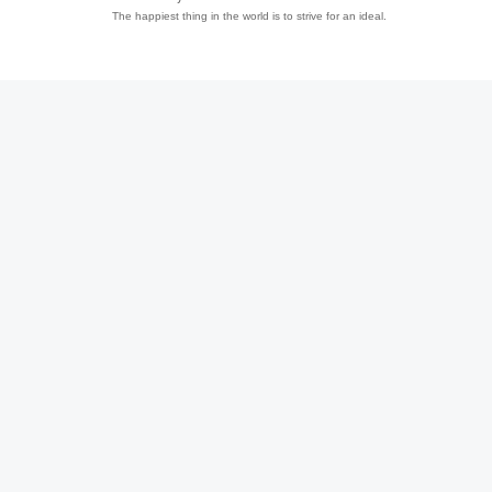
The happiest thing in the world is to strive for an ideal.
趣
儿