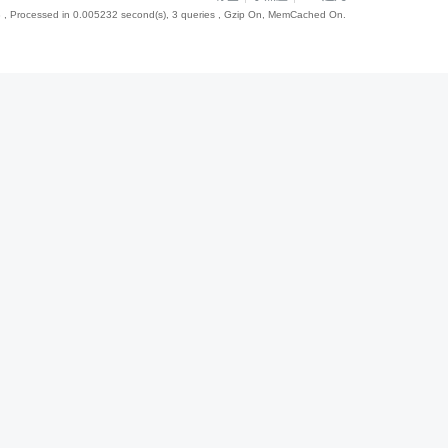
8
, Processed in 0.005232 second(s), 3 queries , Gzip On, MemCached On.