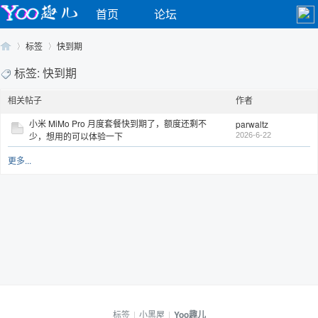
首页
论坛
标签
快到期
标签: 快到期
相关帖子
作者
Yo
›
›
小米 MiMo Pro 月度套餐快到期了，额度还剩不
parwaltz
少，想用的可以体验一下
2026-6-22
更多...
o
标签
|
小黑屋
|
Yoo趣儿