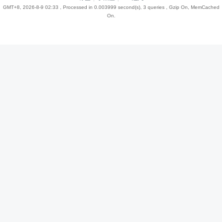
GMT+8, 2026-8-9 02:33
, Processed in 0.003999 second(s), 3 queries , Gzip On, MemCached
On.
趣
儿