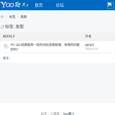
首页
论坛
标签
发图
标签: 发图
相关帖子
作者
Yo
›
›
PC QQ 经典版用一段时间后发图极慢，有相同问题
MFWT
的吗？
2026-6-22
更多...
o
标签
|
小黑屋
|
Yoo趣儿