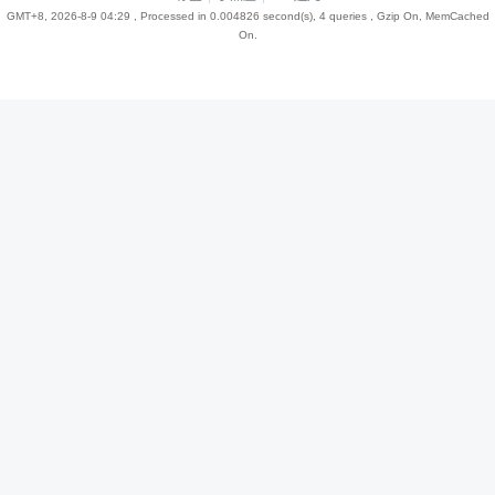
GMT+8, 2026-8-9 04:29
, Processed in 0.004826 second(s), 4 queries , Gzip On, MemCached
On.
趣
儿