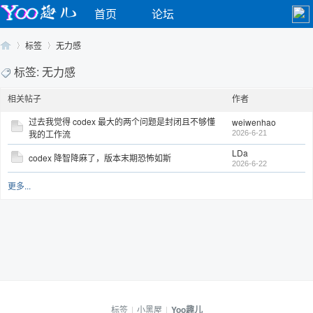
首页
论坛
标签
无力感
标签: 无力感
相关帖子
作者
Yo
›
›
过去我觉得 codex 最大的两个问题是封闭且不够懂
weiwenhao
我的工作流
2026-6-21
LDa
codex 降智降麻了，版本末期恐怖如斯
2026-6-22
更多...
o
标签
|
小黑屋
|
Yoo趣儿