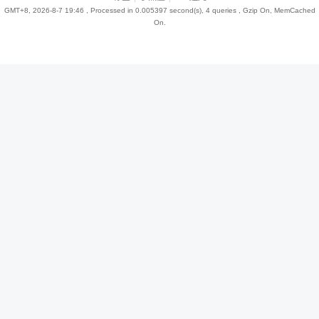
GMT+8, 2026-8-7 19:46
, Processed in 0.005397 second(s), 4 queries , Gzip On, MemCached
On.
趣
儿