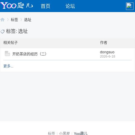
首页
论坛
标签
选址
标签: 选址
相关帖子
作者
Yo
›
›
dongsuo
开奶茶店的经历（二）
2026-6-18
更多...
o
标签
|
小黑屋
|
Yoo趣儿