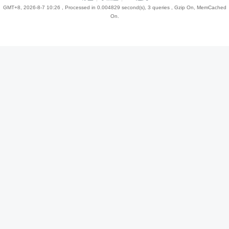
GMT+8, 2026-8-7 10:26
, Processed in 0.004829 second(s), 3 queries , Gzip On, MemCached
On.
趣
儿