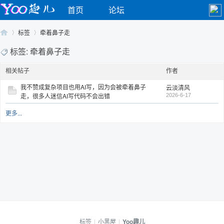
首页
论坛
标签
牵着鼻子走
标签: 牵着鼻子走
相关帖子
作者
Yo
›
›
我不赞成复杂项目也用AI写，因为会被牵着鼻子
云淡清风
走，很多人迷信AI写代码不会出错
2026-6-17
更多...
o
标签
|
小黑屋
|
Yoo趣儿