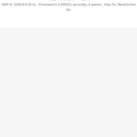
GMT+8, 2026-8-9 02:21
, Processed in 0.005221 second(s), 4 queries , Gzip On, MemCached
On.
趣
儿