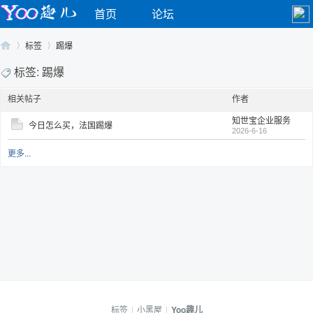
首页
论坛
标签
踢爆
标签: 踢爆
相关帖子
作者
Yo
›
›
知世宝企业服务
今日怎么买，法国踢爆
2026-6-16
更多...
o
标签
|
小黑屋
|
Yoo趣儿