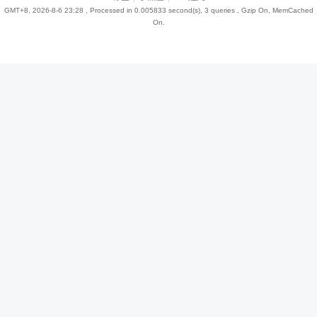
GMT+8, 2026-8-6 23:28
, Processed in 0.005833 second(s), 3 queries , Gzip On, MemCached
On.
趣
儿