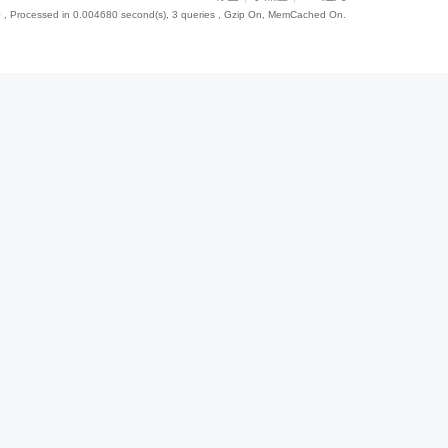
0
, Processed in 0.004680 second(s), 3 queries , Gzip On, MemCached On.