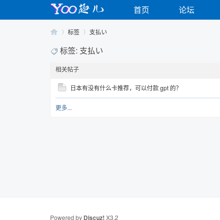
首页
论坛
标签
支払い
标签: 支払い
相关帖子
Yo
›
›
日本有没有什么卡推荐，可以付款 gpt 的？
更多...
o
Powered by
Discuz!
X3.2