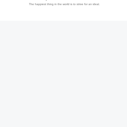
The happiest thing in the world is to strive for an ideal.
趣
儿