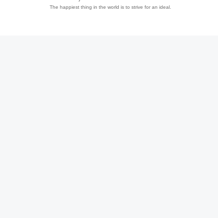
The happiest thing in the world is to strive for an ideal.
趣
儿