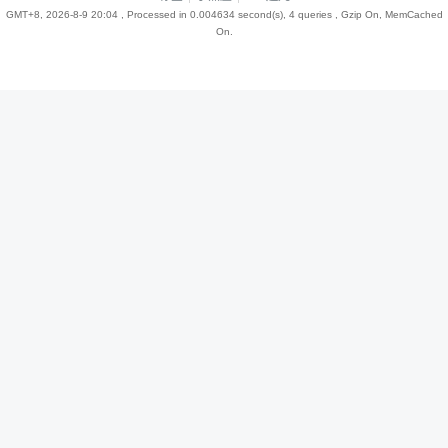
GMT+8, 2026-8-9 20:04
, Processed in 0.004634 second(s), 4 queries , Gzip On, MemCached
On.
趣
儿