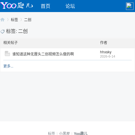
首页
论坛
标签
二创
标签: 二创
相关帖子
作者
Yo
›
›
hhxsky
谁知道这种无厘头二创视频怎么做的啊
2026-6-14
更多...
o
标签
|
小黑屋
|
Yoo趣儿