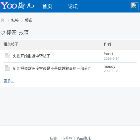
首页
论坛
标签
报道
标签: 报道
相关帖子
作者
Yo
›
›
fbu11
央视开始报道中转站了
2026-6-14
moudy
新闻报道欧洲没空调是不是优越叙事的一部分？
2026-6-29
更多...
o
标签
|
小黑屋
|
Yoo趣儿