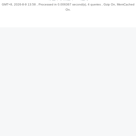
GMT+8, 2026-8-9 13:58
, Processed in 0.006367 second(s), 4 queries , Gzip On, MemCached
On.
趣
儿