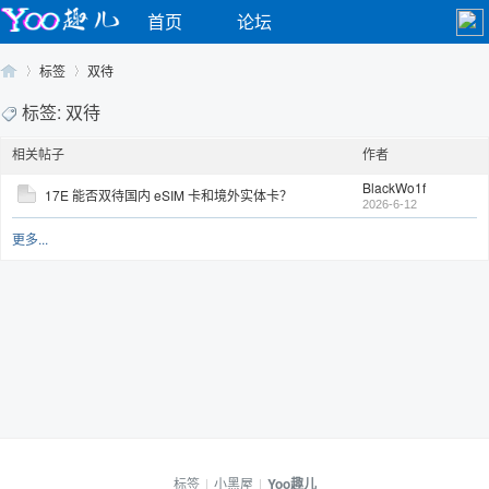
首页
论坛
标签
双待
标签: 双待
相关帖子
作者
Yo
›
›
BlackWo1f
17E 能否双待国内 eSIM 卡和境外实体卡？
2026-6-12
更多...
o
标签
|
小黑屋
|
Yoo趣儿