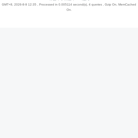
GMT+8, 2026-8-9 12:35
, Processed in 0.005114 second(s), 4 queries , Gzip On, MemCached
On.
趣
儿