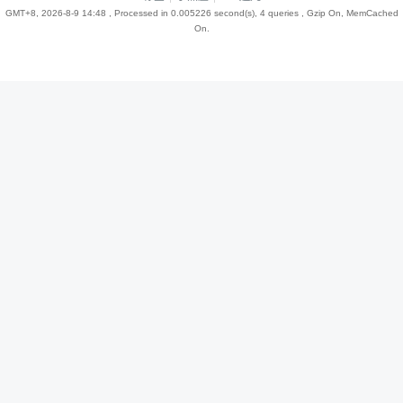
GMT+8, 2026-8-9 14:48
, Processed in 0.005226 second(s), 4 queries , Gzip On, MemCached
On.
趣
儿