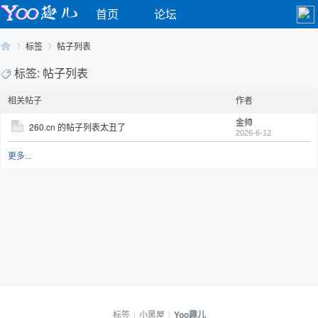
首页
论坛
标签
帖子列表
标签: 帖子列表
相关帖子
作者
Yo
›
›
金帅
260.cn 的帖子列表太丑了
2026-6-12
更多...
o
标签
|
小黑屋
|
Yoo趣儿